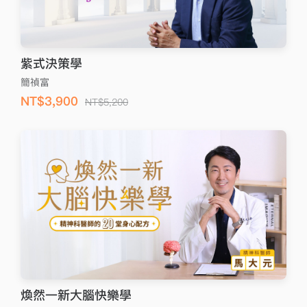
紫式決策學
簡禎富
NT$3,900
NT$5,200
煥然一新大腦快樂學