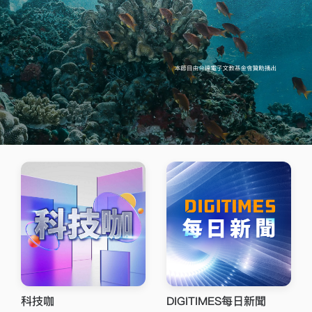
藝術ABC
藍湖策略．數位轉型
陸潔民
簡禎富
科技咖
DIGITIMES每日新聞