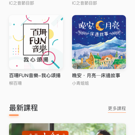
IC之音節目部
IC之音節目部
百珊FUN音樂-我心頌揚
晚安．月亮─床邊故事
柳百珊
小青姐姐
最新課程
更多課程