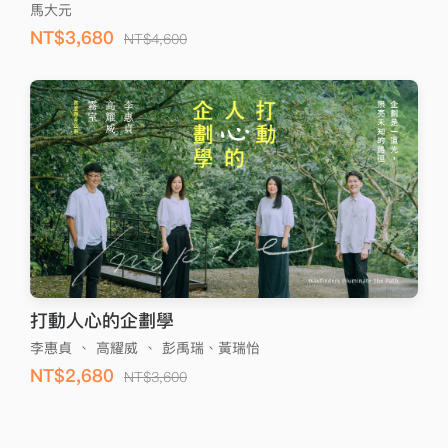
馬大元
NT$3,680
NT$4,600
打動人心的企劃學
李惠貞
、
高耀威
、
彭禹瑞、黃瑞怡
NT$2,680
NT$3,600