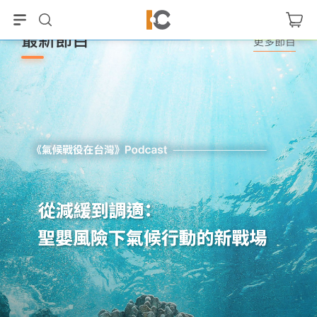
最新節目
更多節目
茶葉小宇宙｜新茶世代
生活慢慢學
馮忠恬
李惠貞
、
胡筱薇
、
馮忠恬
、
黃于洋
、
Poky
、
劉芊
瑩
、
沈岱樺
、
高耀威