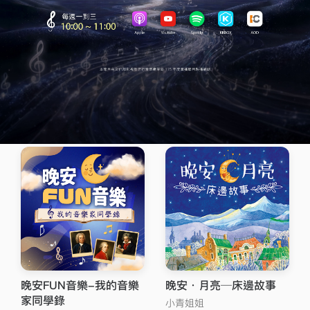
科技聽IC
DIGITIMES每日新聞
李立達
、
何致中
、
韓青秀
IC之音節目部
、
劉憲杰
、
鄭淳予
晚安FUN音樂-我的音樂
晚安．月亮─床邊故事
家同學錄
小青姐姐