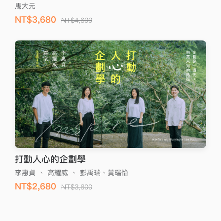
馬大元
NT$3,680
NT$4,600
打動人心的企劃學
李惠貞
、
高耀威
、
彭禹瑞、黃瑞怡
NT$2,680
NT$3,600