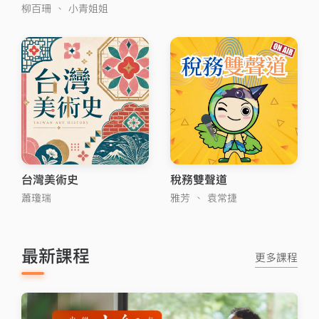
柳百珊
、
小青姐姐
台灣美術史
稅務雙聲道
蕭瓊瑞
雅芳
、
袁常捷
最新課程
更多課程