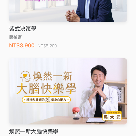
紫式決策學
簡禎富
NT$3,900
NT$5,200
煥然一新大腦快樂學