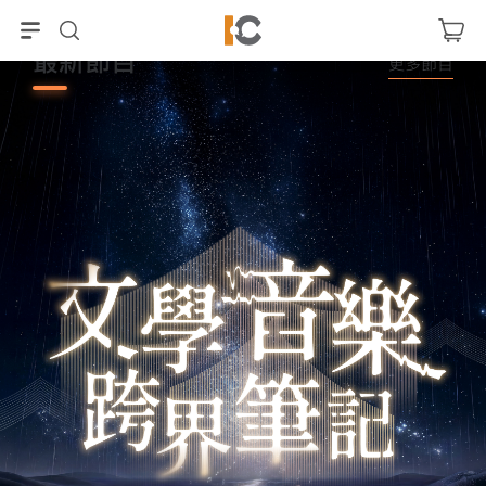
最新節目
更多節目
遠方台灣在說話
科技咖
黃莉翔
IC之音節目部