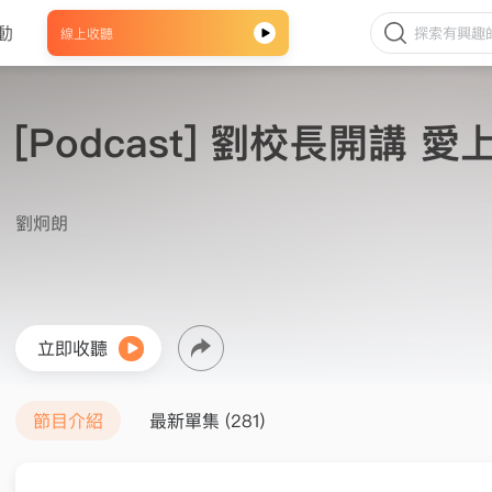
動
線上收聽
[Podcast] 劉校長開講 
劉炯朗
立即收聽
節目介紹
最新單集 (281)