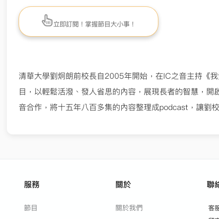
立即訂閱！掌握節目大小事！
清華大學劉炯朗前校長自
2005
年開始，在
IC
之音主持《我
目，以輕鬆活潑、發人省思的內
容，展現長者的智慧，開
音合作，將十五年八百多集的內容整理成
podcast
，
讓劉
服務
關於
聯
節目
關於我們
客