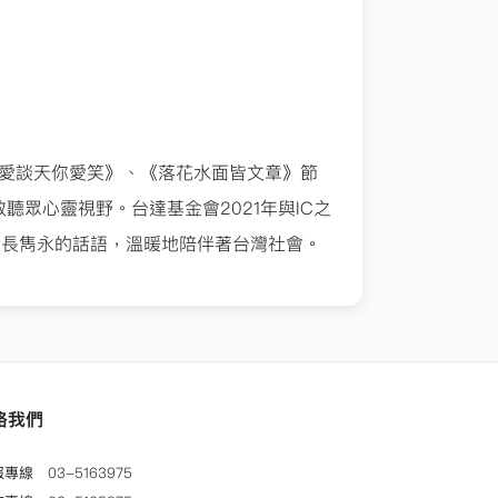
愛談
天你愛笑》、《落花水面皆文章》節
啟聽眾心靈視野。台達基金會
2021
年與
IC
之
校長雋永的話語，溫暖地陪伴著台灣社會。
絡我們
服專線
03-5163975