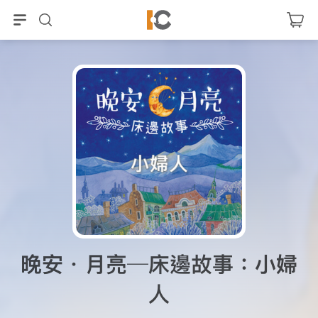
晚安．月亮─床邊故事：小婦
人