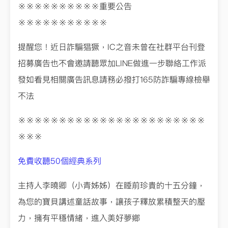
※※※※※※※※※※重要公告
※※※※※※※※※※※
提醒您！近日詐騙猖獗，IC之音未曾在社群平台刊登
招募廣告也不會邀請聽眾加LINE做進一步聯絡工作派
發如看見相關廣告訊息請務必撥打165防詐騙專線檢舉
不法
※※※※※※※※※※※※※※※※※※※※※※※
※※※
免費收聽50個經典系列
主持人李曉卿（小青姊姊）在睡前珍貴的十五分鐘，
為您的寶貝講述童話故事，讓孩子釋放累積整天的壓
力，擁有平穩情緒，進入美好夢鄉