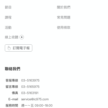
節目
關於我們
吳濁流藝文營講師
課程
常見問題
學歷
活動
使用條款
輔仁大學影像傳播系畢業
線上收聽
著作/獲獎榮譽
·出版：
訂閱電子報
【童話急轉彎-床邊故事大探險】兒童品格力有聲故事
書
聯絡我們
·獲獎榮譽：
客服專線
03-5163975
111年媒體觀察教育基金會 兒童及少年優質節目聲音類
留言專線
03-5165975
推薦節目 獲獎
傳真
03-5163191
110年廣播金鐘獎 最佳兒童節目 & 主持人 入圍
E-mail
service@ic975.com
106年廣播金鐘獎 最佳兒童節目主持人 入圍
服務時間
週一～五 09:00~18:00
94年廣播小金鐘獎 最佳企畫編劇獎 入圍