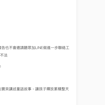
告也不會邀請聽眾加LINE做進一步聯絡工
舉不法
※
的寶貝講述童話故事，讓孩子釋放累積整天