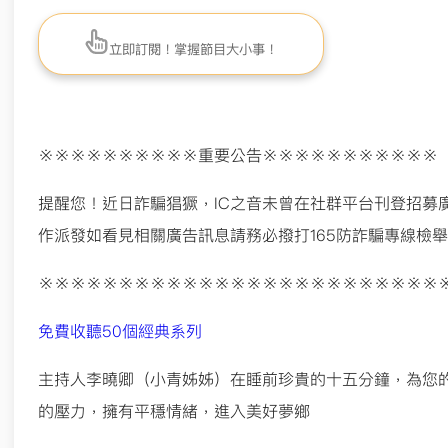
立即訂閱！掌握節目大小事！
※※※※※※※※※※重要公告※※※※※※※※※※※
提醒您！近日詐騙猖獗，IC之音未曾在社群平台刊登招募廣
作派發如看見相關廣告訊息請務必撥打165防詐騙專線檢
※※※※※※※※※※※※※※※※※※※※※※※※※
免費收聽50個經典系列
主持人李曉卿（小青姊姊）在睡前珍貴的十五分鐘，為您
的壓力，擁有平穩情緒，進入美好夢鄉