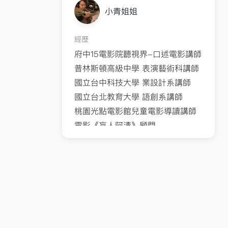
小青姐姐
經歷
府中15電影院聽視界-口述電影講師
普林斯頓高級中學 表演藝術科講師
國立台中科技大學 業設計系講師
國立台北教育大學 語創系講師
桃園光點電影館兒童電影導讀講師
電影《盲人阿清》顧問
樹林柑園國小故事志工研習營講師
三峽北大國小閱讀社團講師
明新科技大學幼保系講師
工研院盲友社講師
吳濁流藝文營講師