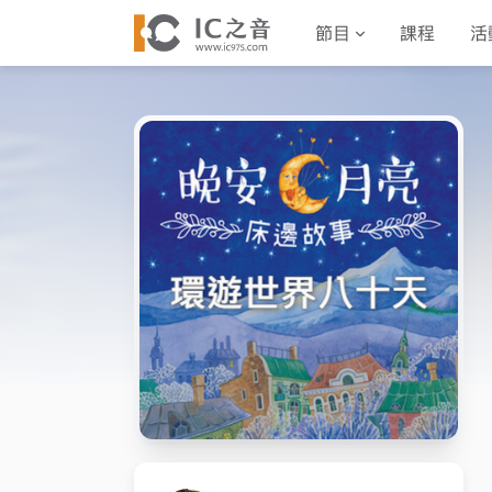
節目
課程
活