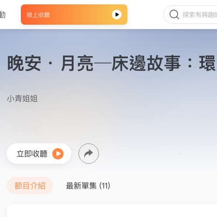
動
線上收聽
晚安．月亮─床邊故事：環
小青姐姐
立即收聽
節目介紹
最新單集 (11)