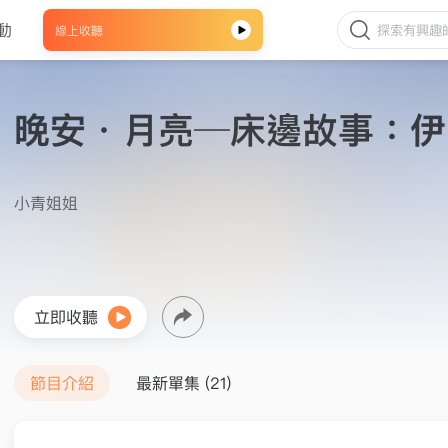
動
線上收聽
晚安．月亮─床邊故事：伊
小青姐姐
立即收聽
節目介紹
最新單集 (21)