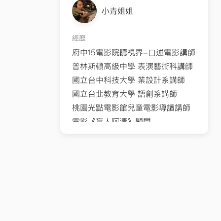
小青姐姐
經歷
府中15電影院聽視界-口述電影講師
普林斯頓高級中學 表演藝術科講師
國立台中科技大學 業設計系講師
國立台北教育大學 語創系講師
桃園光點電影館兒童電影導讀講師
電影《盲人阿清》顧問
樹林柑園國小故事志工研習營講師
三峽北大國小閱讀社團講師
明新科技大學幼保系講師
工研院盲友社講師
吳濁流藝文營講師