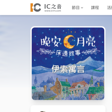
節目
課程
活