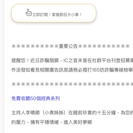
立即訂閱！掌握節目大小事！
※※※※※※※※※※重要公告※※※※※※※※※※※
提醒您！近日詐騙猖獗，IC之音未曾在社群平台刊登招募廣
作派發如看見相關廣告訊息請務必撥打165防詐騙專線檢
※※※※※※※※※※※※※※※※※※※※※※※※※
免費收聽50個經典系列
主持人李曉卿（小青姊姊）在睡前珍貴的十五分鐘，為您
的壓力，擁有平穩情緒，進入美好夢鄉