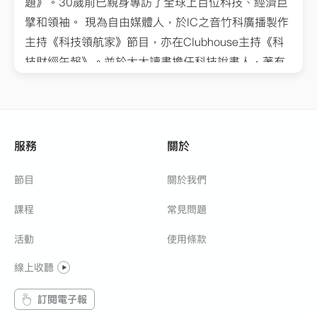
題》。30歲前已親身專訪了全球上百位科技、經濟巨
擘和領袖。 現為自由媒體人，於IC之音竹科廣播製作
主持《科技領航家》節目，亦在Clubhouse主持《科
技財經午報》。並於大大讀書擔任科技說書人，著有
《全球頂尖領袖親授的17堂課》、《提問力，決定你
的財富潛力》
服務
關於
節目
關於我們
課程
常見問題
活動
使用條款
線上收聽
訂閱電子報