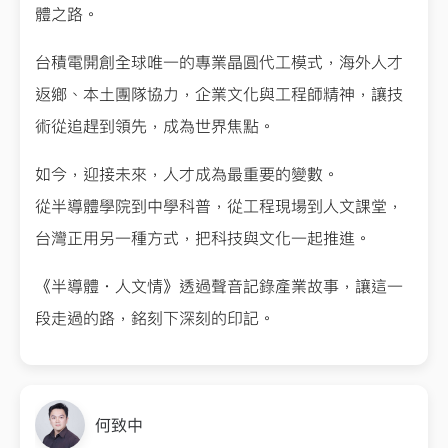
體之路。
台積電開創全球唯一的專業晶圓代工模式，海外人才
返鄉、本土團隊協力，企業文化與工程師精神，讓技
術從追趕到領先，成為世界焦點。
如今，迎接未來，人才成為最重要的變數。
從半導體學院到中學科普，從工程現場到人文課堂，
台灣正用另一種方式，把科技與文化一起推進。
《半導體・人文情》透過聲音記錄產業故事，讓這一
段走過的路，銘刻下深刻的印記。
何致中