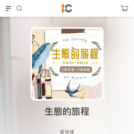
生態的旅程
袁常捷