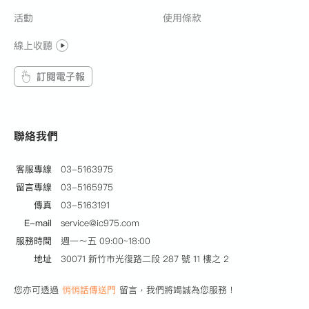
得第6屆全球華文永續報導獎專業組音頻類優等獎
活動
使用條款
《島嶼共聲．傾聽台灣》入圍第59屆廣播金鐘獎教育
線上收聽
文化節目獎、第58屆廣播金鐘獎生活風格節目獎
《親愛的生活練習》入圍第52屆、第49屆廣播金鐘獎
訂閱電子報
綜合節目主持人獎
《野放心世界》入圍第51屆廣播金鐘獎綜合節目獎
參與製作〈台灣地景詩〉入圍第51屆廣播金鐘獎企劃
聯絡我們
編撰獎
參與製作〈921十週年專題系列報導〉入圍第九屆卓越
客服專線
03-5163975
新聞獎
留言專線
03-5165975
傳真
03-5163191
E-mail
service@ic975.com
服務時間
週一～五 09:00~18:00
地址
30071 新竹市光復路二段 287 號 11 樓之 2
您亦可透過
悄悄話傳送門
留言，我們將竭誠為您服務！