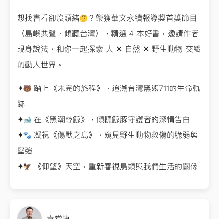
想找書看卻沒頭緒
？榮獲華文永續報導獎首獎節目
〈島嶼共聲．傾聽台灣〉，精選 4 本好書，邀請作者
現身說法，和你一起探索 人 ✕ 自然 ✕ 野生動物 交織
的動人世界。
✦
踏上《未完的旅程》，追溯台灣黑熊711的生命軌
跡
✦
在《黑潮尋鯨》，傾聽鯨豚守護者的深情告白
✦
凝視《傷獸之島》，窺見野生動物救傷的脆弱與
堅強
✦
《仰望》天空，重新審視鳥類與我們生活的關係
袁常捷