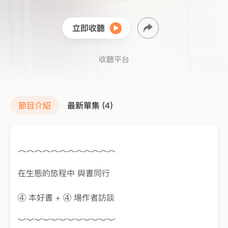
立即收聽
收聽平台
節目介紹
最新單集 (4)
︿︿︿︿︿︿︿︿︿︿︿︿
在生態的旅程中 與書同行
④ 本好書 + ④ 場作者訪談
﹀﹀﹀﹀﹀﹀﹀﹀﹀﹀﹀﹀