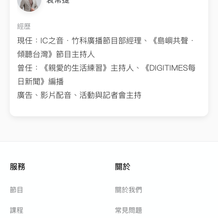
經歷
現任：IC之音．竹科廣播節目部經理、《島嶼共聲．
傾聽台灣》節目主持人
曾任：《親愛的生活練習》主持人、《DIGITIMES每
日新聞》編播
廣告、影片配音、活動與記者會主持
著作/獲獎榮譽
〈流動的變革：河川工程的轉型之路〉專題入圍第9屆
全球華文永續報導獎專業組音頻類
〈30x30創造就業–生態綠領的新機遇〉專題獲得第8
服務
關於
屆全球華文永續報導獎專業組音頻類首獎
〈小辮鴴的應許之地〉專題獲得第7屆全球華文永續報
節目
關於我們
導獎專業組音頻類優等獎
〈繁殖路迢迢，高美溼地陸蟹危機如何解？〉專題獲
課程
常見問題