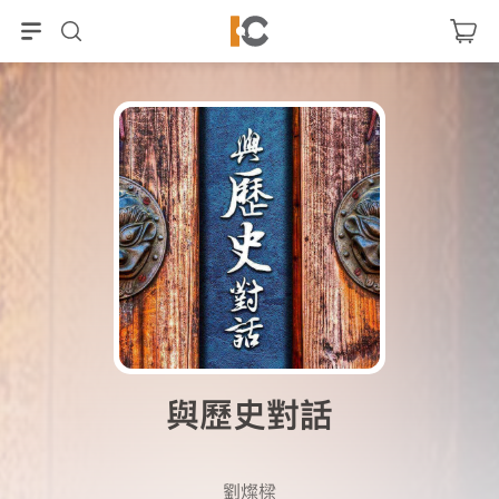
與歷史對話
劉燦樑