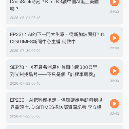
DeepSeek時刻？Kimi K3讓中國AI追上美國
嗎？
34:03
2026-08-04 06:45
EP231：AI的下一門大生意，從新加坡開打? ft.
DIGITIMES新聞中心主編 何致中
23:00
2026-07-30 06:00
SEP78：《不具名消息》首爾向南300公里，
到光州找晶片——不只是個「計程車司機」
32:30
2026-07-28 06:45
EP230：AI把料都搶走，供應鏈攜手缺料到世
界盡頭 ft. DIGITIMES採訪部資深記者 李立達
22:40
2026-07-23 06:00