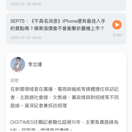
2026-07-09 06:00
SEP75：《不具名消息》iPhone還有最佳入手
的買點嗎？蘋果漲價會不會衝擊折疊機上市？
21:50
2026-07-07 06:45
李立達
經歷
在新聞領域曾在廣播、電視與報紙等媒體擔任採訪記
者，主跑過社會線、文教線、黨政線與財經線等不同
路線。資深記者兼採訪經理
DIGITIMES任職記者職位超過10年，主要負責路線為
NB、伺服器、網通等供應鏈。