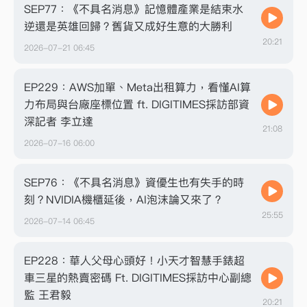
SEP77：《不具名消息》記憶體產業是結束水
逆還是英雄回歸？舊貨又成好生意的大勝利
20:21
2026-07-21 06:45
EP229：AWS加單、Meta出租算力，看懂AI算
力布局與台廠座標位置 ft. DIGITIMES採訪部資
深記者 李立達
21:08
2026-07-16 06:00
SEP76：《不具名消息》資優生也有失手的時
刻？NVIDIA機櫃延後，AI泡沫論又來了？
25:55
2026-07-14 06:45
EP228：華人父母心頭好！小天才智慧手錶超
車三星的熱賣密碼 Ft. DIGITIMES採訪中心副總
監 王君毅
20:21