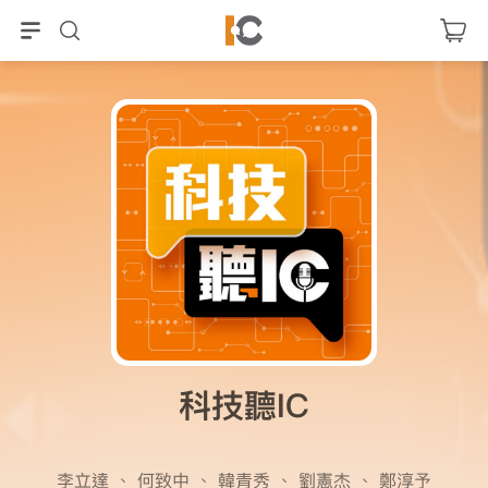
科技聽IC
李立達
、
何致中
、
韓青秀
、
劉憲杰
、
鄭淳予