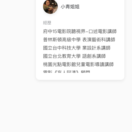
小青姐姐
經歷
府中15電影院聽視界-口述電影講師
普林斯頓高級中學 表演藝術科講師
國立台中科技大學 業設計系講師
國立台北教育大學 語創系講師
桃園光點電影館兒童電影導讀講師
電影《盲人阿清》顧問
樹林柑園國小故事志工研習營講師
三峽北大國小閱讀社團講師
明新科技大學幼保系講師
工研院盲友社講師
吳濁流藝文營講師