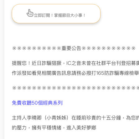
立即訂閱！掌握節目大小事！
※※※※※※※※※※重要公告※※※※※※※※※※※
提醒您！近日詐騙猖獗，IC之音未曾在社群平台刊登招募廣
作派發如看見相關廣告訊息請務必撥打165防詐騙專線檢
※※※※※※※※※※※※※※※※※※※※※※※※※
免費收聽50個經典系列
主持人李曉卿（小青姊姊）在睡前珍貴的十五分鐘，為您
的壓力，擁有平穩情緒，進入美好夢鄉