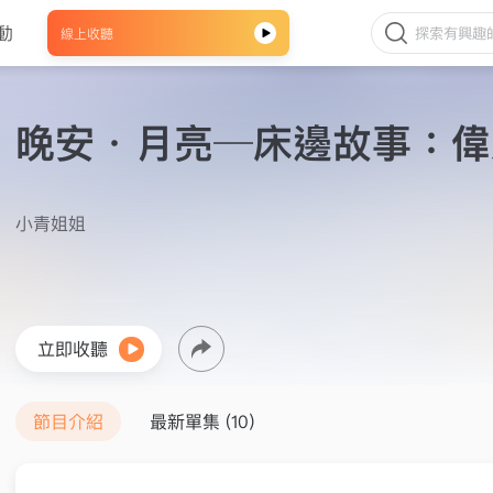
動
線上收聽
晚安．月亮─床邊故事：偉
小青姐姐
立即收聽
節目介紹
最新單集 (10)