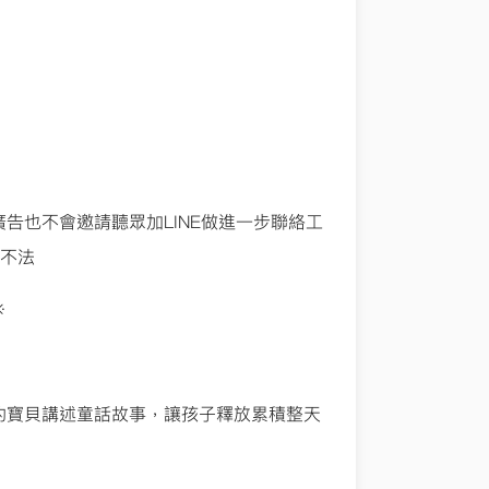
告也不會邀請聽眾加LINE做進一步聯絡工
舉不法
※
的寶貝講述童話故事，讓孩子釋放累積整天