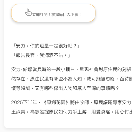
立即訂閱！掌握節目大小事！
「安力，你的酒量一定很好吧？」
「報告長官，我滴酒不沾。」
安力‧給怒當兵時的一段小插曲，呈現社會對原住民的刻
然存在。原住民還有哪些不為人知，或可能被忽略，亟待
懷等領域，又有哪些傑出人物和感人至深的事蹟呢？
2025下半年，《原鄉花園》將由牧師、原民議題專家安力‧給
王淑榮，為您發掘原民如何力爭上游，用愛澆灌，用心付