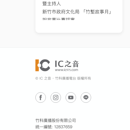
暨主持人
屋文化中心、澳洲昆士蘭美術館等
新竹市政府文化局 「竹塹故事月」
地受邀展出；
說故事比賽評審
著作/獲獎榮譽
新竹聖經學院、新竹科學園區實驗
多次入圍廣播金鐘，並於111年榮獲
小學、中華基督教信義會新竹勝利
廣播金鐘社區節目雙料主持人暨節
堂社區教室兒童及青少年戲劇老師
目獎
榮獲文化部文馨獎銅獎、Pulima藝
新竹科學園區蕙竹社戲劇課程指導
術獎優選
老師
遠東廣播公司《星河夜話》節目製
© IC 之音 ‧ 竹科廣播電台 版權所有
作暨主持人
86年創立「小太陽話劇團」，致力
推廣兒童品德教育，每年在大新竹
地區各小學巡迴演出，累計超過30
萬人次觀賞，深獲學校師長、家長
竹科廣播股份有限公司
統一編號: 12837659