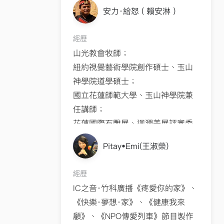
安力‧給怒 ( 賴安淋 )
經歷
山光教會牧師；
紐約視覺藝術學院創作碩士、玉山
神學院道學碩士；
國立花蓮師範大學、玉山神學院兼
任講師；
花蓮國際石雕展、迴澖美展評審委
員、淡江中學董事；
Pitay•Emi(王淑榮)
紐約視覺藝術學院曼哈頓畫廊、台
北市、高雄市立美術館等舉行十餘
經歷
次個展、國立台灣美術館『國美無
IC之音‧竹科廣播《疼愛你的家》、
雙常設展』；
《快樂･夢想･家》、《健康我來
溫哥華MOA博物館、法國巴黎臺北
顧》、《NPO傳愛列車》節目製作
新聞文化中心、新喀里多尼亞棲包