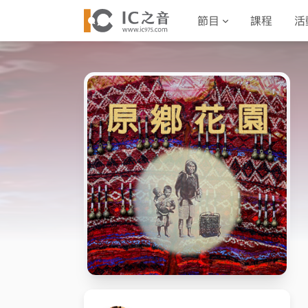
節目
課程
活