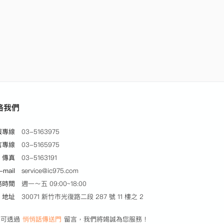
絡我們
服專線
03-5163975
言專線
03-5165975
傳真
03-5163191
-mail
service@ic975.com
務時間
週一～五 09:00~18:00
地址
30071 新竹市光復路二段 287 號 11 樓之 2
亦可透過
悄悄話傳送門
留言，我們將竭誠為您服務！