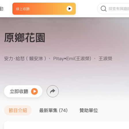
動
線上收聽
原鄉花園
安力‧給怒 ( 賴安淋 )
、
Pitay•Emi(王淑榮)
、
王淑榮
立即收聽
節目介紹
最新單集 (74)
贊助單位