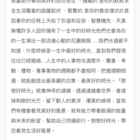
負重前行事物美好的自然發生 ，隱藏的 是你的默默求
全生活驚喜的跳躍起伏 ，緊繫的 是你的善良埋伏於是
因著你的任務上天給了你溫和從容、智慧機先、天真
無懼許多人因你擁有了一生中的好時光他們也會為你
的一生演出一部流連心動的花團錦簇…..我們永遠都不
知道，什麼時候是一生中最好的時光…直到我們發現
往往已經錯過…人生中的人事物充滿意外、驚喜、考
驗、禮物，萬事萬物的週期都不盡相同，把握週期相
遇，就能創造出最美麗的交集、最美好的時光。「戀
戀好時光」就像神奇的濾鏡，透過濾鏡看世界，會濾
掉刺眼的光芒，留下動人的景深、優美的線條；當我
們有機會看見美好的風景，就有能力帶著飽滿的能量
與未來的盼望，幫助自己持續前行。戀戀好時光，帶
您看見生活好風景。