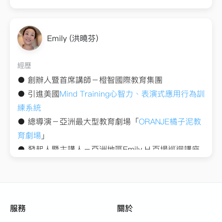
Emily (洪曉芬)
經歷
●
引進美國
Mind Training心智力、表演式應用行為訓
練系統
●
總導演－亞洲最大型教育劇場「
ORANJE橘子泥教
育劇場
●
●
高階領導人訓練、CEO私人教練
－亞洲地區百大企
●
廣播節目主持人－
快樂芬多精
、
戀戀好時光
●
官方授課導師－亞洲區喜馬拉雅電臺小豬佩奇教育
服務
關於
節目「小豬佩奇親子學堂」