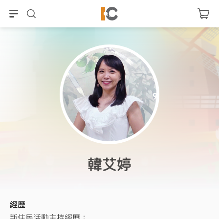
韓艾婷
經歷
新住民活動主持經歷：