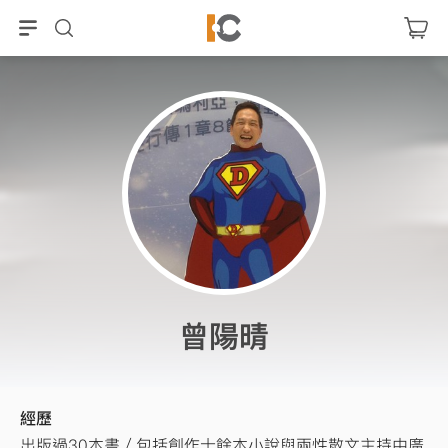
曾陽晴
經歷
出版過30本書／包括創作十餘本小說與兩性散文主持中廣