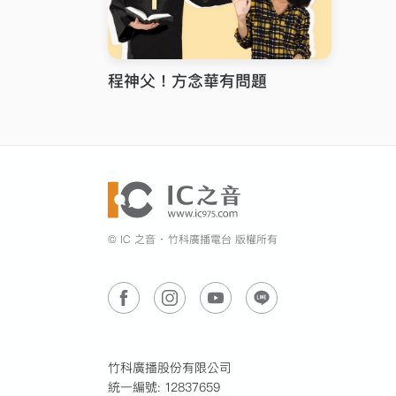
程神父！方念華有問題
© IC 之音 ‧ 竹科廣播電台 版權所有
竹科廣播股份有限公司
統一編號: 12837659