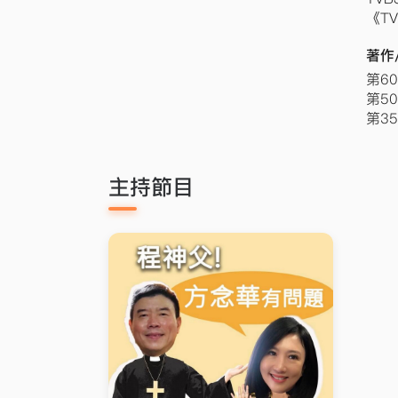
《T
著作
第6
第5
第3
主持節目