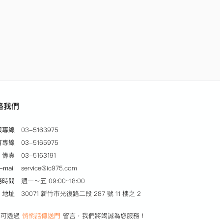
絡我們
服專線
03-5163975
言專線
03-5165975
傳真
03-5163191
-mail
service@ic975.com
務時間
週一～五 09:00~18:00
地址
30071 新竹市光復路二段 287 號 11 樓之 2
亦可透過
悄悄話傳送門
留言，我們將竭誠為您服務！