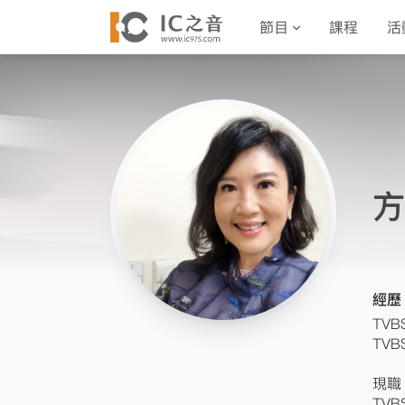
節目
課程
活
方
經歷
TV
TV
現職
TV