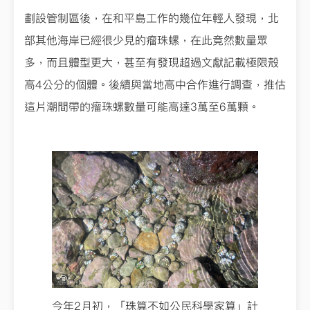
劃設管制區後，在和平島工作的幾位年輕人發現，北
部其他海岸已經很少見的瘤珠螺，在此竟然數量眾
多，而且體型更大，甚至有發現超過文獻記載極限殼
高4公分的個體。後續與當地高中合作進行調查，推估
這片潮間帶的瘤珠螺數量可能高達3萬至6萬顆。
今年2月初，「珠算不如公民科學家算」計