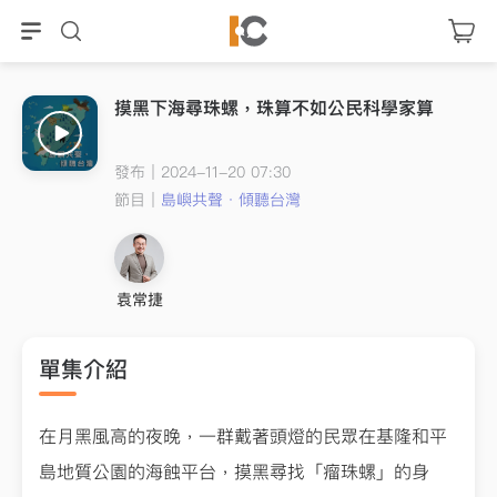
摸黑下海尋珠螺，珠算不如公民科學家算
發布｜2024-11-20 07:30
節目｜
島嶼共聲．傾聽台灣
袁常捷
單集介紹
在月黑風高的夜晚，一群戴著頭燈的民眾在基隆和平
島地質公園的海蝕平台，摸黑尋找「瘤珠螺」的身