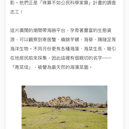
影。他們正是「珠算不如公民科學家算」計畫的調查
志工！
這片廣闊的潮間帶海蝕平台，孕育著豐富的生態資
源，可以觀察到寄居蟹、織錦芋螺、海葵、陽隧足等
海洋生物。不同月份更有各種海藻、海菜生長，吸引
在地居民前來採集，因此這裡有個親切的名字——
「青菜埕」，被譽為最天然的海濱菜園。