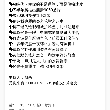
🐉AI時代卡住你的不是運算，而是傳輸速度
🐉下半年將推出麒麟9050晶片
🐉求2030年等效1.4奈米
🐉創造我專屬的賽道求彎道超車
🐉拚不過先進製程就拚堆疊，封裝動起來
🐉華為登高一呼，中國式的供應鏈大集合
🐉何庭波是什麼狠角色？給員工什麼信？
🐉「多年備胎一夜轉正」證明有留後手
🐉華為的動作和川習會有何關聯？
🐉黃仁勳的弦外之音，和對華為的態度
🐉華為「無用是大用」的投資哲學
🐉矽光子是通道，磷化銦是引擎
主持人：凱西
受訪來賓：DIGITIMES 特約記者 黃瓊文
------------------------------------------
製作 | DIGITIMES 編輯 鄭淳予