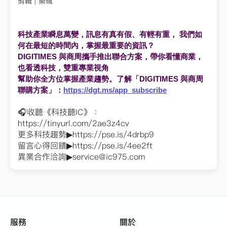
剪輯 | 樂珮
科技產業瞬息萬變，訊息有真有假、有輕有重， 我們如
何在最短的時間內，掌握最重要的資訊？
DIGITIMES 與商周攜手推出聯合方案，帶你看懂商業，
也看透科技，
雙重專業視角
幫助你全方位掌握產業趨勢。了解「DIGITIMES 與商周
聯購方案」：
https://dgt.ms/app_
subscribe
🎧收聽《科技聽IC》：
https://tinyurl.com/2ae3z4cv
更多科技趨勢▶https://pse.is/4drbp9
留言心得回饋▶https://pse.is/4ee2ft
異業合作洽詢▶
service@ic975.com
服務
關於