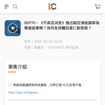
SEP70：《不具名消息》推出韜定律能讓華為
彎道超車嗎？為何全球矚目黃仁勳表態？
發布｜2026-06-02 06:45
來賓｜
黃瓊文 - DIGITIMES 特約記者
單集介紹
掌握前瞻趨勢與科技脈動，立即訂閱 IC之音
電子報
：
https://pse.is/8wpwwx