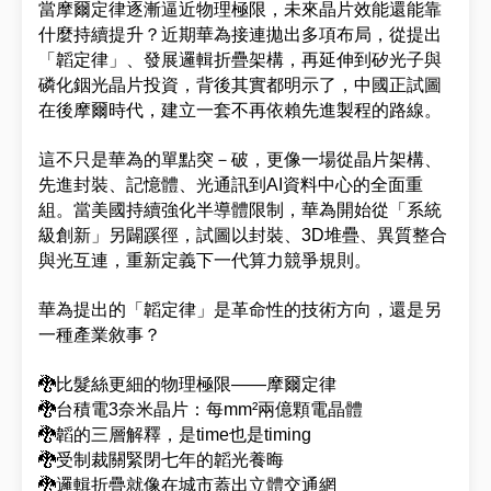
當摩爾定律逐漸逼近物理極限，未來晶片效能還能靠
什麼持續提升？近期華為接連拋出多項布局，從提出
「韜定律」、發展邏輯折疊架構，再延伸到矽光子與
磷化銦光晶片投資，背後其實都明示了，中國正試圖
在後摩爾時代，建立一套不再依賴先進製程的路線。
這不只是華為的單點突－破，更像一場從晶片架構、
先進封裝、記憶體、光通訊到AI資料中心的全面重
組。當美國持續強化半導體限制，華為開始從「系統
級創新」另闢蹊徑，試圖以封裝、3D堆疊、異質整合
與光互連，重新定義下一代算力競爭規則。
華為提出的「韜定律」是革命性的技術方向，還是另
一種產業敘事？
🐉比髮絲更細的物理極限——摩爾定律
🐉台積電3奈米晶片：每mm²兩億顆電晶體
🐉韜的三層解釋，是time也是timing
🐉受制裁關緊閉七年的韜光養晦
🐉邏輯折疊就像在城市蓋出立體交通網