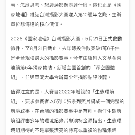
看、怎麼思考、想透過影像表達什麼。這也正是《國
家地理》雜誌台灣攝影大賽邁入第10週年之際，主辦
單位想傳達的核心價值。
2026《國家地理》台灣攝影大賽，5月21日正式啟動
徵件，至8月31日截止。去年總投件數突破1萬6千件，
是全台規模最大的攝影賽事。今年由緯創人文基金會
連續第5年獨家贊助，新增全國首創的「深空團體
組」，並與華梵大學合辦青少年攝影點評沙龍。
值得注意的是，大賽自2022年增設的「生態環境
組」，要求參賽者以5到10張系列照片構成一個完整的
環境敘事，在台灣的攝影賽事中是首創。擔任生態環
境組評審多年的環境紀錄片導演柯金源指出，生態環
境組期待的不是單張漂亮的特寫或重複的物種集錦，