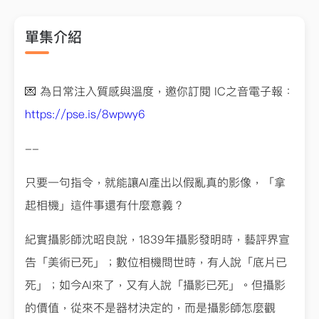
單集介紹
💌 為日常注入質感與溫度，邀你訂閱 IC之音電子報：
https://pse.is/8wpwy6
--
只要一句指令，就能讓AI產出以假亂真的影像，「拿
起相機」這件事還有什麼意義？
紀實攝影師沈昭良說，1839年攝影發明時，藝評界宣
告「美術已死」；數位相機問世時，有人說「底片已
死」；如今AI來了，又有人說「攝影已死」。但攝影
的價值，從來不是器材決定的，而是攝影師怎麼觀