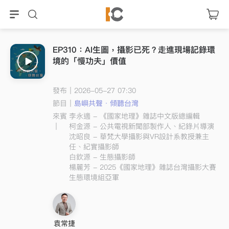
EP310：AI生圖，攝影已死？走進現場記錄環
境的「慢功夫」價值
發布｜2026-05-27 07:30
節目｜
島嶼共聲．傾聽台灣
來賓
李永適 - 《國家地理》雜誌中文版總編輯
｜
柯金源 - 公共電視新聞部製作人、紀錄片導演
沈昭良 - 華梵大學攝影與VR設計系教授兼主
任、紀實攝影師
白欽源 - 生態攝影師
楊麗芳 - 2025《國家地理》雜誌台灣攝影大賽
生態環境組亞軍
袁常捷