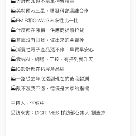
🏭大廠都知道不能單押台積電
🏭英特爾vs三星，聯發科會選誰合作
🏭EMIB和CoWoS未來性比一比
🏭什麼都在漲價，供應商提前拉貨
🏭倉庫沒有囤貨，做出來的全賣掉
🏭消費性電子產品漲不停，早買早安心
🏭雲端AI、網通、工控，有搭到就升天
🏭IC設計都在拓展產品線
🏭一路從去年底漲到現在的後段封測
🏭敵不漲我不漲，德儀是大家的指標
主持人：何致中
受訪來賓：DIGITIMES 採訪部召集人 劉憲杰
------------------------------------------