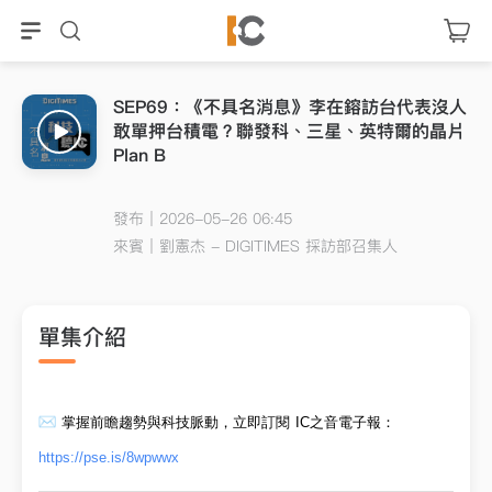
SEP69：《不具名消息》李在鎔訪台代表沒人
敢單押台積電？聯發科、三星、英特爾的晶片
Plan B
發布｜2026-05-26 06:45
來賓｜
劉憲杰 - DIGITIMES 採訪部召集人
單集介紹
掌握前瞻趨勢與科技脈動，立即訂閱 IC之音
電子報
：
https://pse.is/8wpwwx