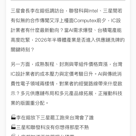
三星會長李在鎔低調訪台，聯發科與Intel、三星間若
有似無的合作傳聞又浮上檯面Computex前夕，IC設
計業者有什麼最新動向？當AI需求爆發、台積電產能
高度吃緊，2026年半導體產業是否進入供應鏈洗牌的
關鍵時刻？
另一方面，成熟製程、封測與零組件價格齊漲，台灣
IC設計業者的成本壓力與定價考驗日升。AI與傳統消
費性電子領域兩樣情，對業者的經營路線帶來什麼啟
示？多元供應鏈布局和多元產品線拓展，正摧動科技
業的版圖重分配。
🏭李在鎔放下三星罷工跑來台灣會了誰
🏭三星和聯發科沒有你想得那麼不熟