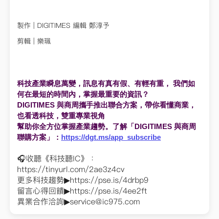
製作 | DIGITIMES 編輯 鄭淳予
剪輯 | 樂珮
科技產業瞬息萬變，訊息有真有假、有輕有重， 我們如
何在最短的時間內，掌握最重要的資訊？
DIGITIMES 與商周攜手推出聯合方案，帶你看懂商業，
也看透科技，
雙重專業視角
幫助你全方位掌握產業趨勢。了解「DIGITIMES 與商周
聯購方案」：
https://dgt.ms/app_
subscribe
🎧收聽《科技聽IC》：
https://tinyurl.com/2ae3z4cv
更多科技趨勢▶https://pse.is/4drbp9
留言心得回饋▶https://pse.is/4ee2ft
異業合作洽詢▶
service@ic975.com