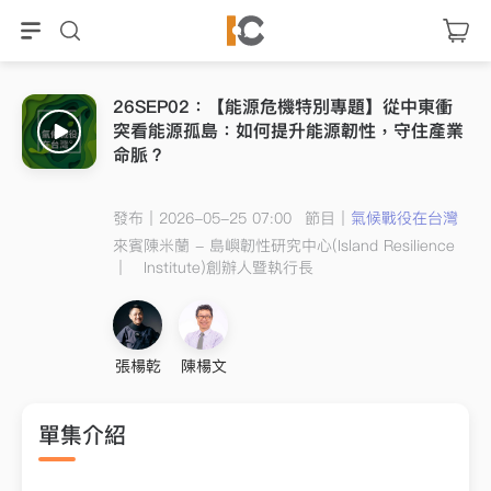
26SEP02：【能源危機特別專題】從中東衝
突看能源孤島：如何提升能源韌性，守住產業
命脈？
發布｜2026-05-25 07:00
節目｜
氣候戰役在台灣
來賓
陳米蘭 - 島嶼韌性研究中心(Island Resilience
｜
Institute)創辦人暨執行長
張楊乾
陳楊文
單集介紹