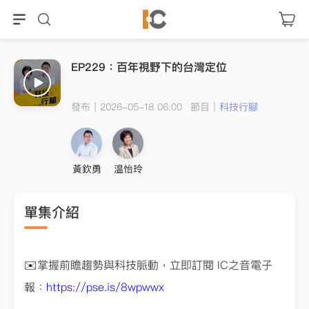
EP229：百年視野下的台灣定位
發布｜2026-05-18 06:00
節目｜
科技行腳
黃欽勇
温怡玲
單集介紹
✉️掌握前瞻趨勢與科技脈動，立即訂閱 IC之音電子
報：
https://pse.is/8wpwwx