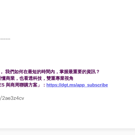
-----
， 我們如何在最短的時間內，掌握最重要的資訊？
你看懂商業，也看透科技，
雙重專業視角
ES 與商周聯購方案」：
https://dgt.ms/app_
subscribe
/2ae3z4cv