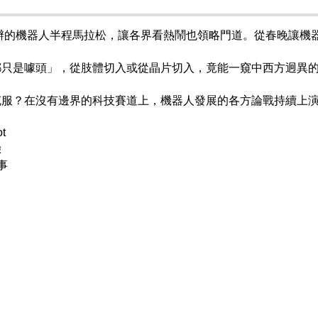
舉辦的機器人半程馬拉松，讓各界看熱鬧也領略門道。從春晚讓機
都只是噱頭」，從肢體切入或從晶片切入，竟能一窺中西方迥異
克服？在沒有邊界的科技賽道上，機器人發展的各方論戰持續上
t
驗
事