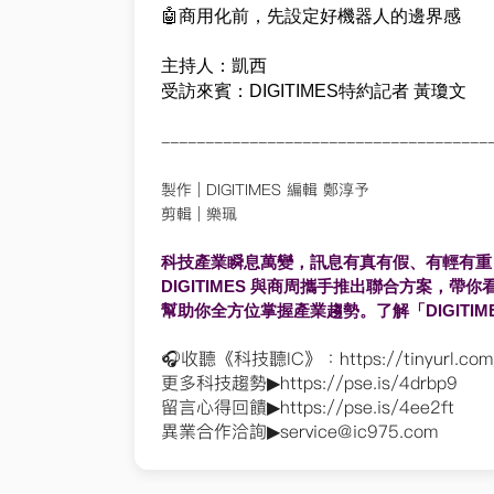
🤖商用化前，先設定好機器人的邊界感
主持人：凱西
受訪來賓：DIGITIMES特約記者 黃瓊文
-------------------------------------
製作 | DIGITIMES 編輯 鄭淳予
剪輯 | 樂珮
科技產業瞬息萬變，訊息有真有假、有輕有重
DIGITIMES 與商周攜手推出聯合方案，帶
幫助你全方位掌握產業趨勢。了解「DIGITIM
🎧收聽《科技聽IC》：https://tinyurl.com
更多科技趨勢▶https://pse.is/4drbp9
留言心得回饋▶https://pse.is/4ee2ft
異業合作洽詢▶
service@ic975.com