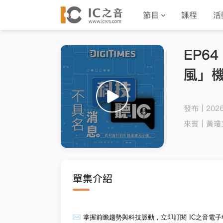
節目
課程
活
EP
風」
發布｜2026-
來賓｜
黃瓊文
單集介紹
掌握前瞻趨勢與科技脈動，立即訂閱 IC之音
電子