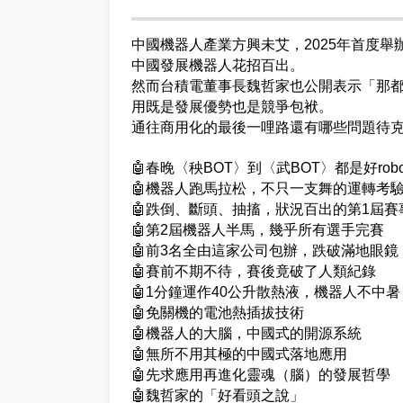
中國機器人產業方興未艾，2025年首度
中國發展機器人花招百出。
然而台積電董事長魏哲家也公開表示「那
用既是發展優勢也是競爭包袱。
通往商用化的最後一哩路還有哪些問題待
🤖春晚〈秧BOT〉到〈武BOT〉都是好robo
🤖機器人跑馬拉松，不只一支舞的運轉考
🤖跌倒、斷頭、抽搐，狀況百出的第1屆賽
🤖第2屆機器人半馬，幾乎所有選手完賽
🤖前3名全由這家公司包辦，跌破滿地眼鏡
🤖賽前不期不待，賽後竟破了人類紀錄
🤖1分鐘運作40公升散熱液，機器人不中暑
🤖免關機的電池熱插拔技術
🤖機器人的大腦，中國式的開源系統
🤖無所不用其極的中國式落地應用
🤖先求應用再進化靈魂（腦）的發展哲學
🤖魏哲家的「好看頭之說」