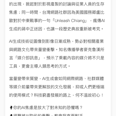
的出現，掀起對於影視產製的討論與從業人員的生存
焦慮；同一時間，台灣網路社群因為美國國務卿盧比
歐對於中東戰事的一句「Unleash Chiang」，瘋傳AI
生成的蔣中正迷因，也讓一段歷史典故重新被考究。
AI生成技術從圖像到影像日漸成熟，勢必對相關產業
與網路文化帶來量變衝擊。知名傳播學者麥克魯漢所
言「媒介即訊息」，預示了乘載內容的媒介將不只是
工具，更會主導人類思考的方式。
當量變帶來質變，AI生成會如同網際網路、社群媒體
等媒介前輩帶來更解放的文化發展，抑或人們更極端
的使用模式？科技窮盡發展的路上，何不溫故初心！
🥊你的AI焦慮是放大了對未知的恐懼嗎？
🥊很難被AI取代的拳擊，教會我直面對手