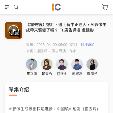
《霍去病》爆紅，遇上蔣中正迷因，AI影像生
成帶來質變了嗎？ Ft.廣告導演 盧建彰
發布｜2026-04-09 06:00
節目｜
科技聽IC
來賓｜
盧建彰 - 廣告導演、作家
李立達
韓青秀
何致中
劉憲杰
鄭淳予
單集介紹
AI影像生成技術快速進步，中國製AI短劇《霍去病》