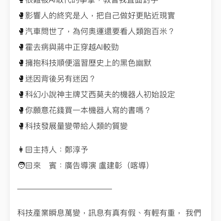
🥊影響人的終究是人，把自己做好更貼近現實
🥊汽車問世了，為何奧運還要看人類跑百米？
🥊霍去病與蔣中正穿越AI較勁
🥊擁抱科技順便溫習歷史上的黑色幽默
🥊迷因背後另有迷因？
🥊科幻小說神主牌艾西莫夫的機器人初始設定
🥊你願意花錢買一本機器人寫的書嗎？
🥊科技發展量變帶給人類的質變
👩🏻主持人：鄭淳予
🧑🏻來 賓：廣告導演 盧建彰（喀導）
————————————
科技產業瞬息萬變，訊息有真有假、有輕有重， 我們