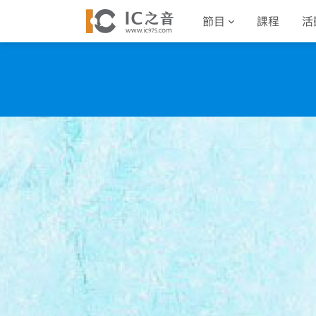
節目
課程
活