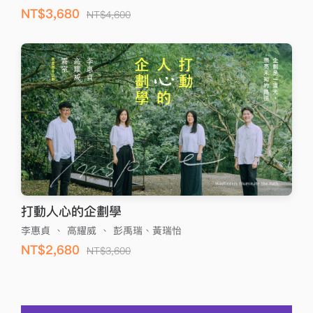
NT$3,680
NT$4,600
打動人心的企劃學
李惠貞
、
高耀威
、
彭禹瑞、黃瑞怡
NT$2,680
NT$3,600