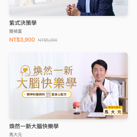
紫式決策學
簡禎富
NT$3,900
NT$5,200
煥然一新大腦快樂學
馬大元