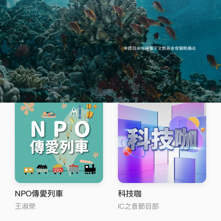
神話辛意
NGU俱樂部
辛意雲
黎源悅
、
何戎
NPO傳愛列車
科技咖
王淑榮
IC之音節目部