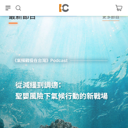
最新節目
更多節目
百珊FUN音樂-我心頌揚
晚安．月亮─床邊故事
柳百珊
小青姐姐