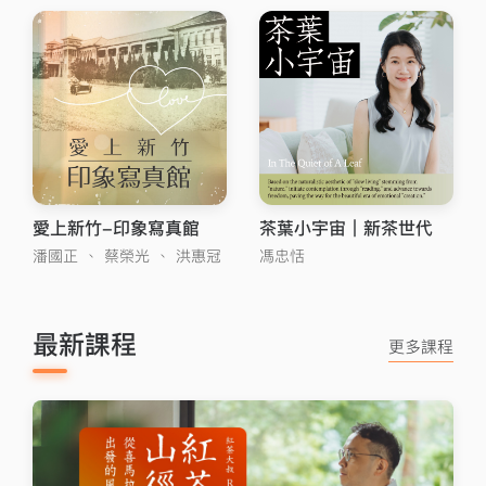
愛上新竹-印象寫真館
茶葉小宇宙｜新茶世代
潘國正
、
蔡榮光
、
洪惠冠
馮忠恬
最新課程
更多課程