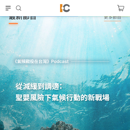
最新節目
更多節目
晚安．月亮─床邊故事
打開戲箱說故事
小青姐姐
王安祈
、
羅仕龍