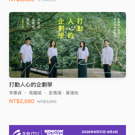
打動人心的企劃學
李惠貞
、
高耀威
、
彭禹瑞、黃瑞怡
NT$2,680
NT$3,600