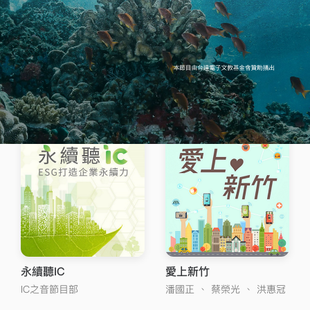
科技咖
DIGITIMES每日新聞
IC之音節目部
IC之音節目部
永續聽IC
愛上新竹
IC之音節目部
潘國正
、
蔡榮光
、
洪惠冠