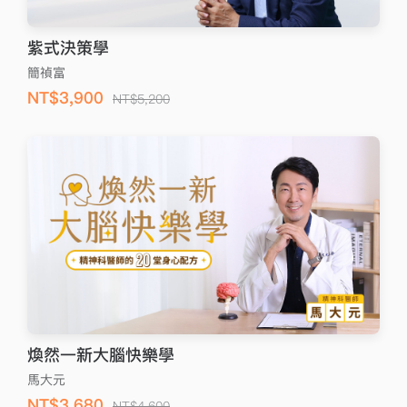
紫式決策學
簡禎富
NT$3,900
NT$5,200
煥然一新大腦快樂學
馬大元
NT$3,680
NT$4,600